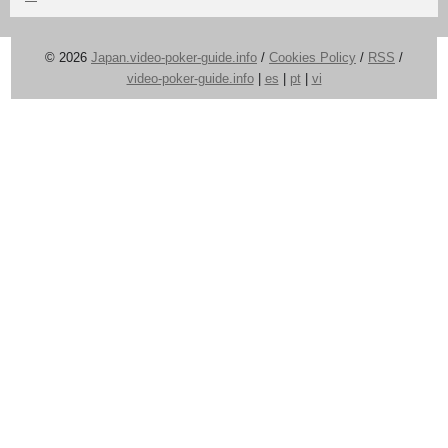
© 2026
Japan.video-poker-guide.info
/
Cookies Policy
/
RSS
/
video-poker-guide.info
|
es
|
pt
|
vi